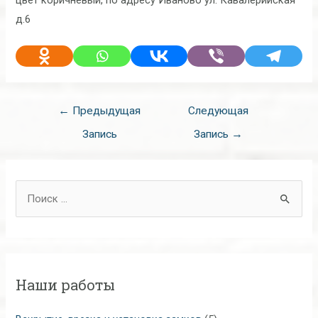
д.6
Навигация
←
Предыдущая
Следующая
по
Запись
Запись
→
записям
П
о
и
с
к
Наши работы
: